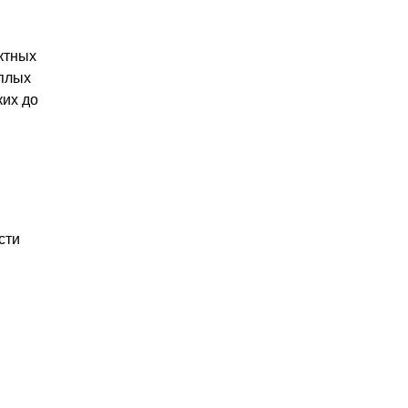
ктных
ёплых
ких до
сти