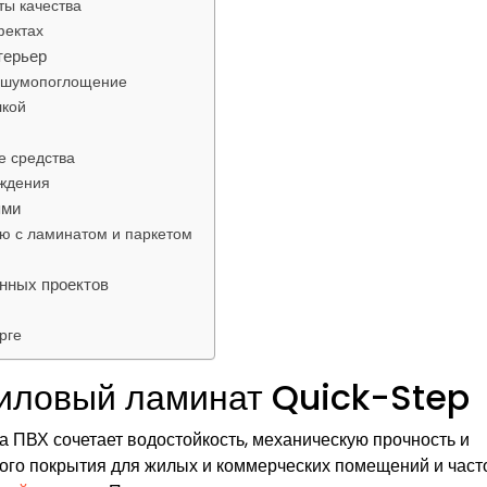
ты качества
фектах
терьер
 и шумопоглощение
лкой
е средства
еждения
ями
ю с ламинатом и паркетом
нных проектов
рге
иловый ламинат Quick-Step
 ПВХ сочетает водостойкость, механическую прочность и
ого покрытия для жилых и коммерческих помещений и част