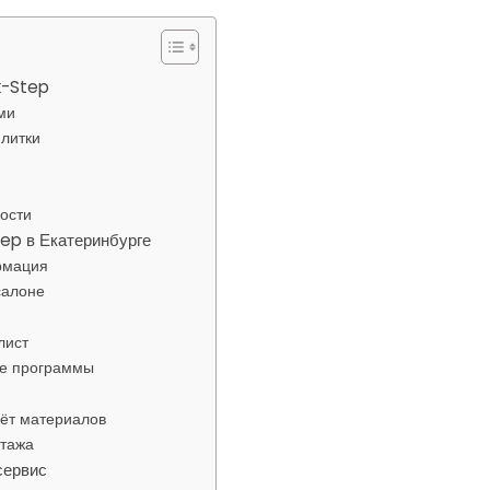
k-Step
ми
плитки
ости
ep в Екатеринбурге
рмация
салоне
лист
ые программы
ёт материалов
нтажа
сервис