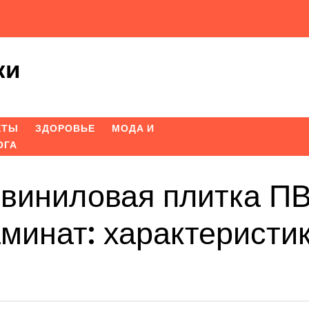
ки
ЕТЫ
ЗДОРОВЬЕ
МОДА И
ОГА
цвиниловая плитка П
минат: характеристик