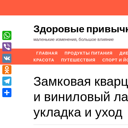
Перейти
к
содержимому
Здоровые привыч
маленькие изменения, большое влияние
WhatsApp
ГЛАВНАЯ
ПРОДУКТЫ ПИТАНИЯ
ДИ
Viber
КРАСОТА
ПУТЕШЕСТВИЯ
СПОРТ И Й
VK
Замковая квар
Odnoklassniki
Telegram
и виниловый ла
Отправить
укладка и уход