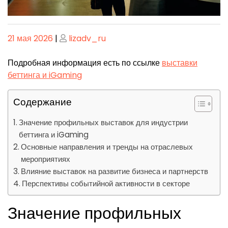
Опубликовано
Опубликовано
21 мая 2026
|
lizadv_ru
Подробная информация есть по ссылке
выставки
беттинга и iGaming
Содержание
Значение профильных выставок для индустрии
беттинга и iGaming
Основные направления и тренды на отраслевых
мероприятиях
Влияние выставок на развитие бизнеса и партнерств
Перспективы событийной активности в секторе
Значение профильных