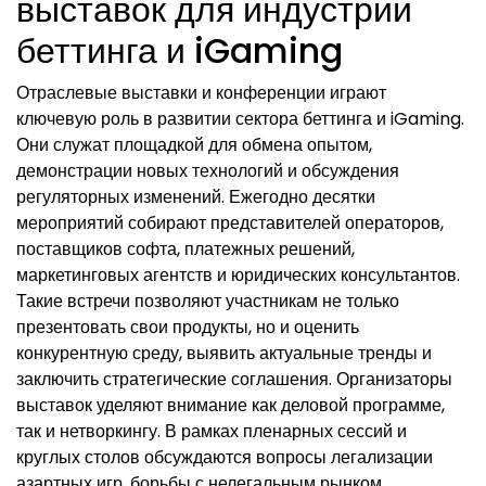
выставок для индустрии
беттинга и iGaming
Отраслевые выставки и конференции играют
ключевую роль в развитии сектора беттинга и iGaming.
Они служат площадкой для обмена опытом,
демонстрации новых технологий и обсуждения
регуляторных изменений. Ежегодно десятки
мероприятий собирают представителей операторов,
поставщиков софта, платежных решений,
маркетинговых агентств и юридических консультантов.
Такие встречи позволяют участникам не только
презентовать свои продукты, но и оценить
конкурентную среду, выявить актуальные тренды и
заключить стратегические соглашения. Организаторы
выставок уделяют внимание как деловой программе,
так и нетворкингу. В рамках пленарных сессий и
круглых столов обсуждаются вопросы легализации
азартных игр, борьбы с нелегальным рынком,