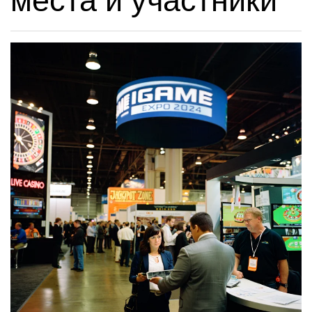
места и участники