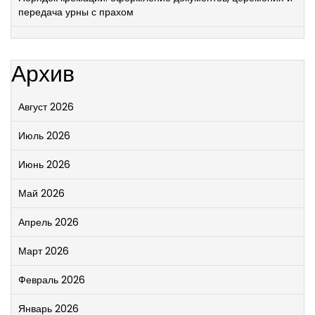
передача урны с прахом
Архив
Август 2026
Июль 2026
Июнь 2026
Май 2026
Апрель 2026
Март 2026
Февраль 2026
Январь 2026