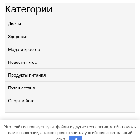
Категории
Диеты
Здоровье
Мода и красота
Новости плюс
Продукты питания
Путешествия
Спорт и йога
Этот сайт использует куки-файлы и другие технологии, чтобы помочь
Работает на WordPress
|
Viral News WordPress Theme
от
вам в навигации, а также предоставить лучший пользовательский
TheMagnifico.
опыт.
OK