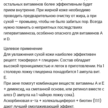
остальных витаминов более эффективным будет
прием внутренне. При жирной коже необходимо
проводить предварительною очистку от жира, а при
сухой — промывку, чтобы не было забитых пор. Всегда
нужно помнить о неприятных последствиях
гипервитаминоза, особенно опасного для витаминов А
и D.
Целевое применение
Для увлажнения сухой кожи наиболее эффективен
рецепт: токоферол + глицерин. Состав обладает
высокой проницаемостью и легок в приготовлении. На 1
столовую ложку глицерина понадобится 1 ампула вит.
Е.
При акне помогут комбинации веществ: витамины А и Е
+ димексид, на сметанной основе, или ретинол вместе с
алоэ (1 ампула на 1 чайную ложку сока).
Аскорбиновая к-та + холекальциферол + биотин (1:1:1)
дают лучший омолаживающий эффект.