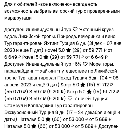
Для любителей «все включено» всегда есть
возможность выбрать авторский тур с проверенными
маршрутами.
Доступен Индивидуальный тур
Яхтенный круиз
вдоль Ликийской тропы. Природа, вечеринки и вино.
Тур гарантирован Яхтинг Турция
8 дн.
(31 дек – 07 янв
2023 и ещё 11 дат)
Pavel 5.0
(29)
от 59 771 ₽
от
6 649 ₽
Pavel 5.0
(29)
от 59 771 ₽
от 6 649 ₽
Доступен Индивидуальный тур
-6%
Море, горы,
параглайдинг — хайкинг-путешествие по Ликийской
тропе Тур гарантирован Поход Турция
5 дн.
(04 – 08
апреля 2023 и ещё 9 дат)
Sarp 5.0
(15)
51 712 ₽
(55 070 ₽)
8 597 ₽
(9 201 ₽)
Sarp 5.0
(15)
51 712 ₽
(55 070 ₽)
8 597 ₽
(9 201 ₽)
7 ночей Турции:
Стамбул и Каппадокия Тур гарантирован
Экскурсионный Турция
8 дн.
(17 – 24 декабря и ещё 4
даты)
Наталья 5.0
(66)
от 53 000 ₽
от 5 889 ₽
Наталья 5.0
(66)
от 53 000 ₽
от 5 889 ₽
Доступен