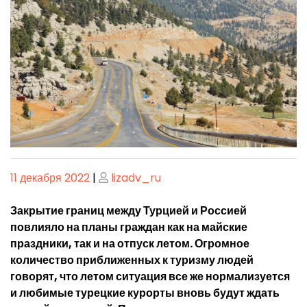
Опубликовано
Опубликовано
11 декабря 2022
|
lizadv_ru
Закрытие границ между Турцией и Россией
повлияло на планы граждан как на майские
праздники, так и на отпуск летом. Огромное
количество приближенных к туризму людей
говорят, что летом ситуация все же нормализуется
и любимые турецкие курорты вновь будут ждать