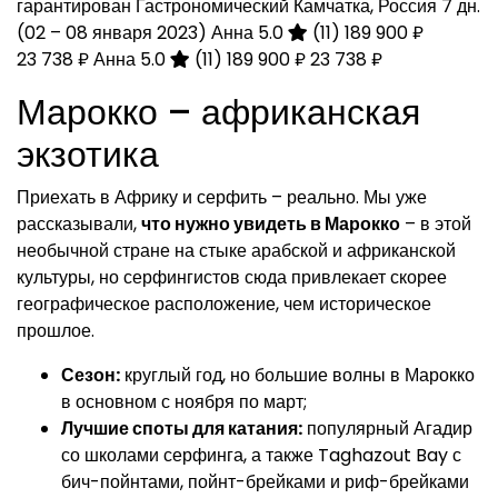
гарантирован Гастрономический Камчатка, Россия
7 дн.
(02 – 08 января 2023)
Анна 5.0
(11)
189 900 ₽
23 738 ₽
Анна 5.0
(11)
189 900 ₽
23 738 ₽
Марокко – африканская
экзотика
Приехать в Африку и серфить – реально. Мы уже
рассказывали,
что нужно увидеть в Марокко
– в этой
необычной стране на стыке арабской и африканской
культуры, но серфингистов сюда привлекает скорее
географическое расположение, чем историческое
прошлое.
Сезон:
круглый год, но большие волны в Марокко
в основном с ноября по март;
Лучшие споты для катания:
популярный Агадир
со школами серфинга, а также Taghazout Bay с
бич-пойнтами, пойнт-брейками и риф-брейками