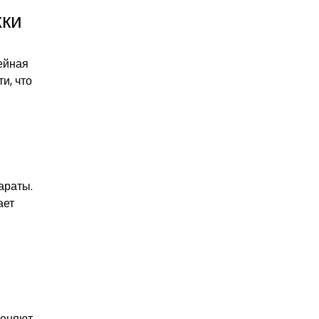
жки
ейная
и, что
араты.
ает
меняют