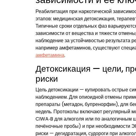
Реабилитация при наркотической зависимо
этапов: медицинская детоксикация, терапев
Типичные сроки отдельных фаз варьируются:
зависимости от вещества и тяжести отмены,
наблюдение за устойчивостью результата р
например амфетаминов, существуют специ
амфетамина
.
Детоксикация — цели, п
риски
Цель детоксикации — купировать острые с
наблюдением. Для опиоидной отмены приме
препараты (метадон, бупренорфин), для бе
недель. Протоколы включают регулярный м
CIWA‑B для алкоголя или по аналогичным ш
печёночные пробы) и при необходимости ЭК
риски — дегидратация, судороги при алкого