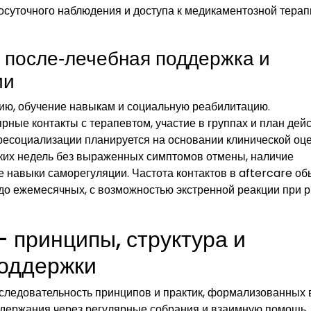
суточного наблюдения и доступа к медикаментозной терап
, после‑лечебная поддержка и
ии
пию, обучение навыкам и социальную реабилитацию.
ные контакты с терапевтом, участие в группах и план дей
 ресоциализации планируется на основании клинической оц
льких недель без выраженных симптомов отмены, наличие
авыки саморегуляции. Частота контактов в aftercare об
до ежемесячных, с возможностью экстренной реакции при р
 принципы, структура и
поддержки
следовательность принципов и практик, формализованных в
здержания через регулярные собрания и взаимную помощь.