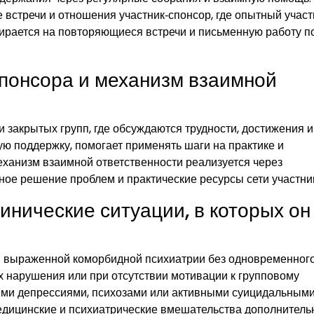
встречи и отношения участник‑спонсор, где опытный участ
опирается на повторяющиеся встречи и письменную работу п
спонсора и механизм взаимной
 закрытых групп, где обсуждаются трудности, достижения и
ю поддержку, помогает применять шаги на практике и
еханизм взаимной ответственности реализуется через
ное решение проблем и практические ресурсы сети участни
инические ситуации, в которых он
ри выраженной коморбидной психиатрии без одновременног
х нарушения или при отсутствии мотивации к групповому
ыми депрессиями, психозами или активными суицидальным
дицинские и психиатрические вмешательства дополнительн