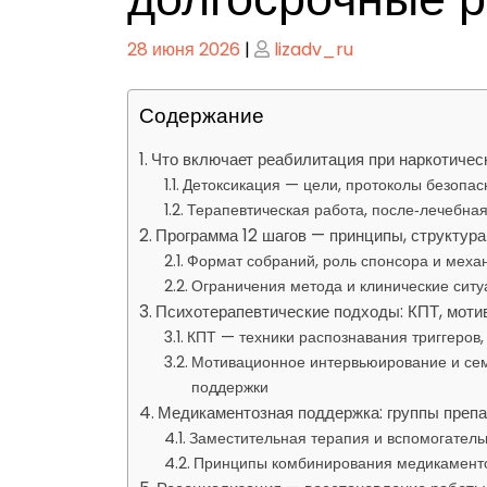
Опубликовано
Опубликовано
28 июня 2026
|
lizadv_ru
Содержание
Что включает реабилитация при наркотичес
Детоксикация — цели, протоколы безопас
Терапевтическая работа, после‑лечебна
Программа 12 шагов — принципы, структура
Формат собраний, роль спонсора и меха
Ограничения метода и клинические ситу
Психотерапевтические подходы: КПТ, моти
КПТ — техники распознавания триггеров,
Мотивационное интервьюирование и сем
поддержки
Медикаментозная поддержка: группы препар
Заместительная терапия и вспомогатель
Принципы комбинирования медикаменто