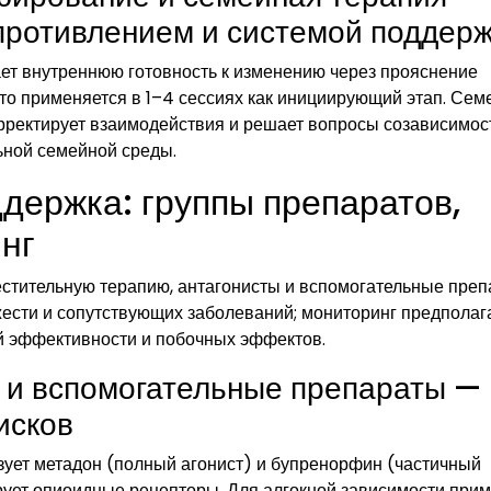
опротивлением и системой поддер
т внутреннюю готовность к изменению через прояснение
сто применяется в 1–4 сессиях как инициирующий этап. Сем
орректирует взаимодействия и решает вопросы созависимост
ьной семейной среды.
держка: группы препаратов,
нг
стительную терапию, антагонисты и вспомогательные преп
жести и сопутствующих заболеваний; мониторинг предполаг
й эффективности и побочных эффектов.
 и вспомогательные препараты —
исков
зует метадон (полный агонист) и бупренорфин (частичный
ирует опиоидные рецепторы. Для алгокной зависимости при