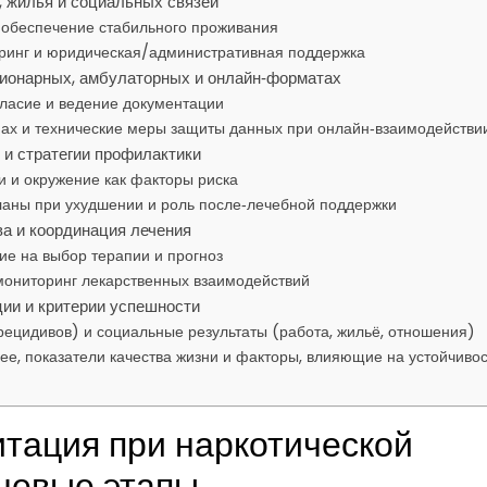
 жилья и социальных связей
 обеспечение стабильного проживания
оринг и юридическая/административная поддержка
ционарных, амбулаторных и онлайн‑форматах
ласие и ведение документации
пах и технические меры защиты данных при онлайн‑взаимодействи
 и стратегии профилактики
 и окружение как факторы риска
ланы при ухудшении и роль после‑лечебной поддержки
а и координация лечения
ие на выбор терапии и прогноз
ониторинг лекарственных взаимодействий
ии и критерии успешности
 рецидивов) и социальные результаты (работа, жильё, отношения)
ее, показатели качества жизни и факторы, влияющие на устойчивос
тация при наркотической
ючевые этапы