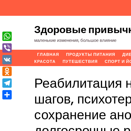
Перейти
к
содержимому
Здоровые привыч
маленькие изменения, большое влияние
WhatsApp
ГЛАВНАЯ
ПРОДУКТЫ ПИТАНИЯ
ДИ
Viber
КРАСОТА
ПУТЕШЕСТВИЯ
СПОРТ И Й
VK
Реабилитация н
Odnoklassniki
Telegram
шагов, психоте
Отправить
сохранение ан
долгосрочные р