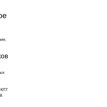
ое
ия;
ков
ных
 КПТ
й.