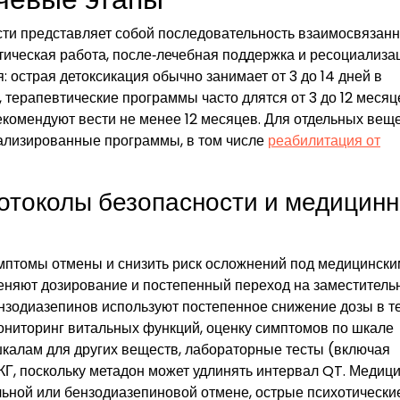
сти представляет собой последовательность взаимосвязан
тическая работа, после‑лечебная поддержка и ресоциализа
 острая детоксикация обычно занимает от 3 до 14 дней в
 терапевтические программы часто длятся от 3 до 12 месяце
екомендуют вести не менее 12 месяцев. Для отдельных веще
ализированные программы, в том числе
реабилитация от
ротоколы безопасности и медицин
имптомы отмены и снизить риск осложнений под медицински
няют дозирование и постепенный переход на заместитель
нзодиазепинов используют постепенное снижение дозы в т
ониторинг витальных функций, оценку симптомов по шкале
калам для других веществ, лабораторные тесты (включая
Г, поскольку метадон может удлинять интервал QT. Медиц
льной или бензодиазепиновой отмене, острые психотически