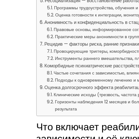
Ресоциализация — восстановление работы,
Программы трудоустройства, обучения и
Оценка готовности к интеграции, монит
Анонимность и конфиденциальность в ста
Правовые основы, информированное сог
Практические меры анонимности в груп
Рецидив — факторы риска, ранние признаки
Провоцирующие триггеры, коморбидности
Инструменты раннего вмешательства, п
Коморбидные психиатрические расстройств
Частые сочетания с зависимостью, влиян
Подходы к одновременному лечению и м
Оценка долгосрочного эффекта реабилитац
Клинические исходы (трезвость, частота
Горизонты наблюдения 12 месяцев и бол
результата
Что включает реабили
зависимости и её кл