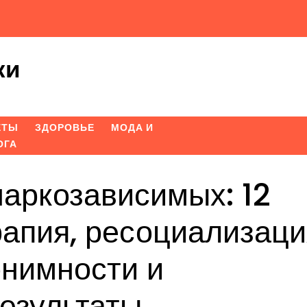
ки
ЕТЫ
ЗДОРОВЬЕ
МОДА И
ОГА
аркозависимых: 12
рапия, ресоциализаци
онимности и
езультаты