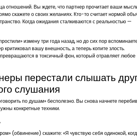
а отношений. Вы ждете, что партнер прочитает ваши мысл
прямо скажете о своих желаниях. Кто-то считает нормой объ
странство. Когда ожидания сталкиваются с реальностью —
остили» измену три года назад, но до сих пор вспоминаете
р критиковал вашу внешность, а теперь копите злость.
 превращаются в токсичный фон, который отравляет любое
тнеры перестали слышать дру
ного слушания
оговорить по душам» бесполезно. Вы снова начнете перебив
Нужны конкретные техники.
»
ом» (обвинение) скажите: «Я чувствую себя одинокой, ког