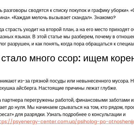
 разговоры сводятся к списку покупок и графику уборки». 
ина». «Каждая мелочь вызывает скандал». Знакомо?
да страсть уходит на второй план, а на его место приходят 
разных языках. В этой статье мы разберем, почему в отнош
лог разрушен, и как понять, когда пора обращаться к специа
стало много ссор: ищем корен
зникают из-за грязной посуды или невынесенного мусора. 
рхушка айсберга. Настоящие причины лежат глубже.
ба партнера перегружены работой, финансовыми заботами 
ает до нуля. Мы начинаем срываться на том, кто рядом, про
ресат» для разрядки.
Узнать подробнее о консультации и
tps://psyenergy-center.com.ua/psiholog-po-otnosheni