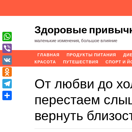
Перейти
к
содержимому
Здоровые привыч
маленькие изменения, большое влияние
WhatsApp
ГЛАВНАЯ
ПРОДУКТЫ ПИТАНИЯ
ДИ
Viber
КРАСОТА
ПУТЕШЕСТВИЯ
СПОРТ И Й
VK
От любви до хо
Odnoklassniki
Telegram
перестаем слыш
Отправить
вернуть близос