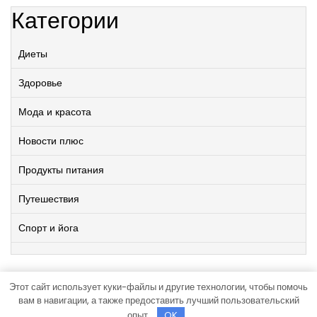
Категории
Диеты
Здоровье
Мода и красота
Новости плюс
Продукты питания
Путешествия
Спорт и йога
Этот сайт использует куки-файлы и другие технологии, чтобы помочь
Работает на WordPress
|
Viral News WordPress Theme
от
вам в навигации, а также предоставить лучший пользовательский
TheMagnifico.
опыт.
OK