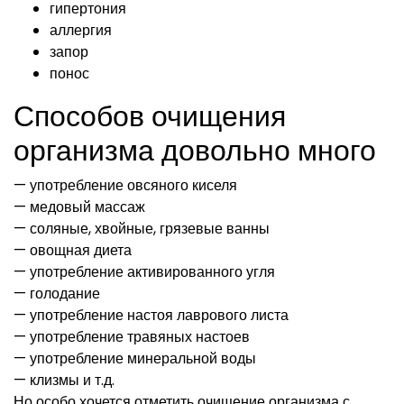
гипертония
аллергия
запор
понос
Способов очищения
организма довольно много
— употребление овсяного киселя
— медовый массаж
— соляные, хвойные, грязевые ванны
— овощная диета
— употребление активированного угля
— голодание
— употребление настоя лаврового листа
— употребление травяных настоев
— употребление минеральной воды
— клизмы и т.д.
Но особо хочется отметить очищение организма с