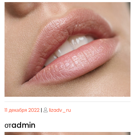
Опубликовано
Опубликовано
11 декабря 2022
|
lizadv_ru
отadmin