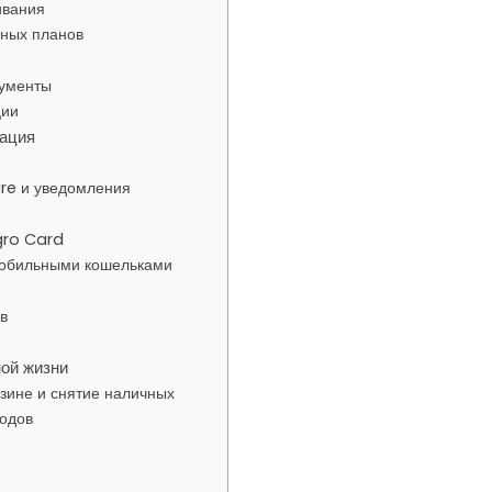
ивания
фных планов
кументы
ции
кация
ure и уведомления
gro Card
мобильными кошельками
в
ной жизни
азине и снятие наличных
одов