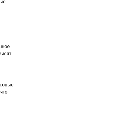
ные
ячное
висят
рсовые
 что