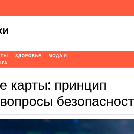
ки
ЕТЫ
ЗДОРОВЬЕ
МОДА И
ОГА
е карты: принцип
 вопросы безопаснос