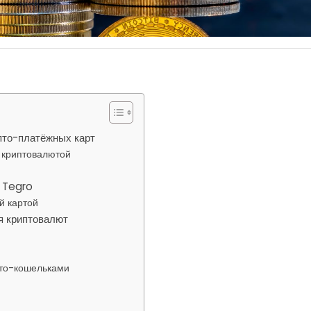
ипто-платёжных карт
 криптовалютой
а Tegro
й картой
я криптовалют
пто-кошельками