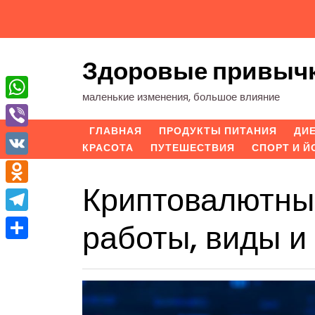
Перейти
к
содержимому
Здоровые привыч
маленькие изменения, большое влияние
WhatsApp
ГЛАВНАЯ
ПРОДУКТЫ ПИТАНИЯ
ДИ
Viber
КРАСОТА
ПУТЕШЕСТВИЯ
СПОРТ И Й
VK
Криптовалютны
Odnoklassniki
Telegram
работы, виды и
Отправить