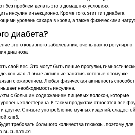
т без проблем делать это в домашних условиях.
ить инсулин инъекционно. Кроме того, этит тип диабета
ющими уровень сахара в крови, а также физическими нагру
ого диабета?
ение этого коварного заболевания, очень важно регулярно
ия диагноза.
ать свой вес. Это могут быть пешие прогулки, гимнастическ
де, коньках. Любые активные занятия, которые к тому же
вязан с ожирением. Любая физическая активность способст
еньшает необходимость инсулина.
дукты с большим содержанием пищевых волокон, которые
уровень холестерина. К таким продуктам относятся все фр
и другие. Снизьте употребление мучных изделий, сладостей
ой хлеб.
удет требовать большого количества глюкозы, поэтому для
о высыпаться.