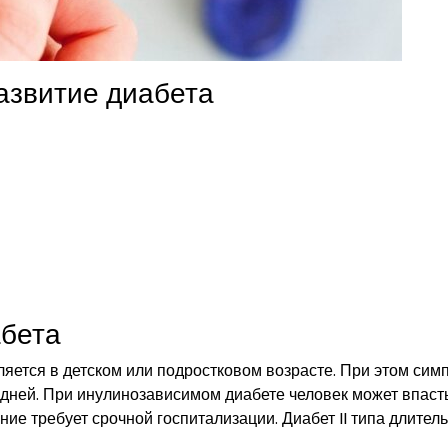
азвитие диабета
абета
вляется в детском или подростковом возрасте. При этом си
 дней. При инулинозависимом диабете человек может впаст
ние требует срочной госпитализации. Диабет II типа длител