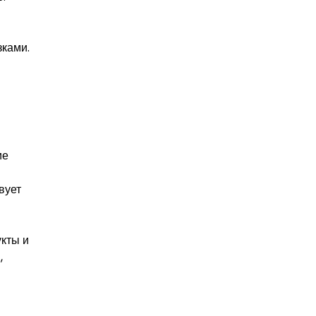
зками.
ие
вует
укты и
,