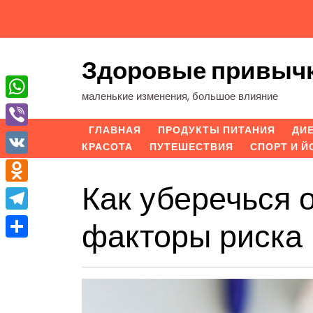
Перейти
к
содержимому
Здоровые привыч
маленькие изменения, большое влияние
WhatsApp
ГЛАВНАЯ
ПРОДУКТЫ ПИТАНИЯ
ДИ
Viber
КРАСОТА
ПУТЕШЕСТВИЯ
СПОРТ И Й
VK
Как уберечься 
Odnoklassniki
Telegram
факторы риска
Отправить